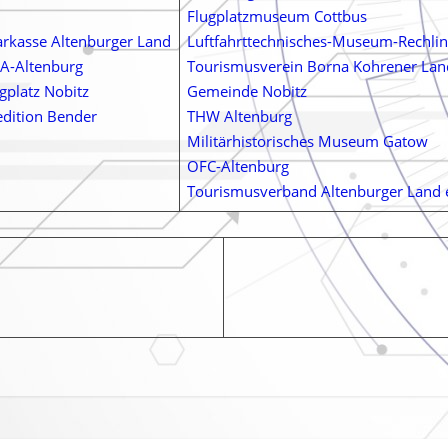
Flugplatzmuseum Cottbus
arkasse Altenburger Land
Luftfahrttechnisches-Museum-Rechlin
A-Altenburg
Tourismusverein Borna Kohrener Lan
gplatz Nobitz
Gemeinde Nobitz
edition Bender
THW Altenburg
Militärhistorisches Museum Gatow
OFC-Alte
nburg
Tourismusverband Altenburger Land e