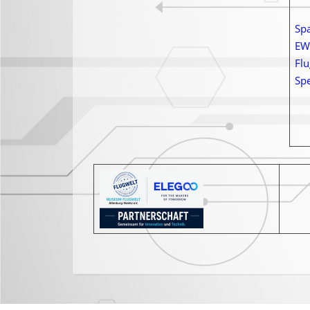
Sp
EW
Flu
Sp