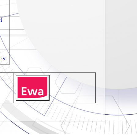
d
.V.